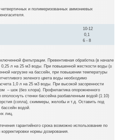
и четвертичных и полимеризованных аммониевых
еногасителя.
10-12
0,1
6 - 8
включенной фильтрации. Превентивная обработка (в начале
– 0,25 л на 25 м3 воды. При повышенной жесткости воды (≥
енной нагрузке на бассейн, при повышении температуры
отчетливого зеленого цвета воды необходимо
расчета 1,0 л на 25 м3 воды. При высокой засоренности
ом – шок (без хлора). Профилактика опорожненного
и ополоснуть стенки бассейна разбавленным водой (1:10)
рстия (сопла), скиммеры, желобы и т.д. Оставить под
 бассейн водой.
их лиц.
течения гарантийного срока возможно использование по
 корректировки нормы дозирования.