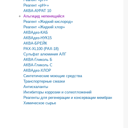
Реагент «pH+»
АКВА-АУРАТ 10
Альгицид непенящийся
Реагент «Жидкий кислород»
Реагент «Жидкий хлор»
АКВАдез-КАБ
АКВАдез-НУК15
АКВА-БРЕЙК
РАХ-XL100 (PAX-18)
Сульфат алюминия АЛГ
АКВА-Гликоль Б
АКВА-Гликоль С
АКВАдез-ХЛОР
Синтетические моющие средства
Транспортерные смазки
Антискаланты
Ингибиторы коррозии и солеотложений
Реагенты для регенерации и консервации мембран
Химическое сырье