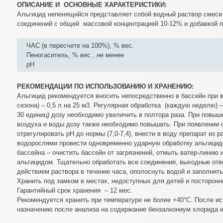
ОПИСАНИЕ И ОСНОВНЫЕ ХАРАКТЕРИСТИКИ:
Альгицид непенящийся представляет собой водный раствор смес
соединений с общей массовой концентрацией 10-12% и добавкой п
ЧАС (в пересчете на 100%), % вес.
Пеногаситель, % вес., не менее
рН
РЕКОМЕНДАЦИИ ПО ИСПОЛЬЗОВАНИЮ И ХРАНЕНИЮ:
Альгицид рекомендуется вносить непосредственно в бассейн при 
сезона) – 0,5 л на 25 м3. Регулярная обработка (каждую неделю) 
30 единиц) дозу необходимо увеличить в полтора раза. При повыш
воздуха и воды дозу также необходимо повышать. При появлении 
отрегулировать рН до нормы (7,0-7,4), внести в воду препарат из 
водорослями провести одновременно ударную обработку альгицид
бассейна – очистить бассейн от загрязнений, отмыть ватер-линию 
альгицидом. Тщательно обработать все соединения, выходные отве
действием раствора в течение часа, ополоснуть водой и заполнить
Хранить под замком в местах, недоступных для детей и посторонн
Гарантийный срок хранения – 12 мес.
Рекомендуется хранить при температуре не более +40°С. После ис
назначению после анализа на содержание бензалкониум хлорида и