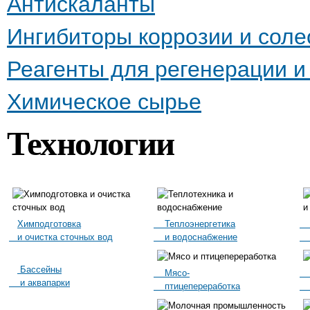
Антискаланты
Ингибиторы коррозии и сол
Реагенты для регенерации 
Химическое сырье
Технологии
Химподготовка
Теплоэнергетика
П
и очистка сточных вод
и водоснабжение
пи
Бассейны
Мясо-
К
и аквапарки
птицепереработка
м