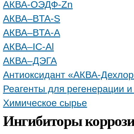
АКВА-ОЭДФ-Zn
АКВА–BTA-S
АКВА–BTA-А
АКВА–IC-Al
АКВА–ДЭГА
Антиоксидант «АКВА-Дехлор
Реагенты для регенерации 
Химическое сырье
Ингибиторы коррози