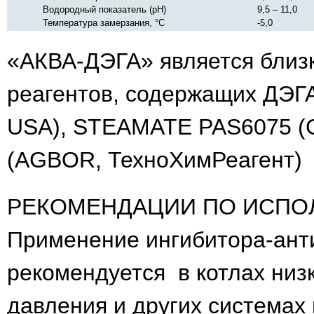
Водородный показатель (рН)
9,5 – 11,0
Температура замерзания, °С
-5,0
«АКВА-ДЭГА» является близ
реагентов, содержащих ДЭГА
USA), STEAMATE PAS6075 (G
(AGBOR, ТехноХимРе
РЕКОМЕНДАЦИИ ПО ИСПО
Применение ингибитора-ан
рекомендуется в котлах низк
давления и других системах