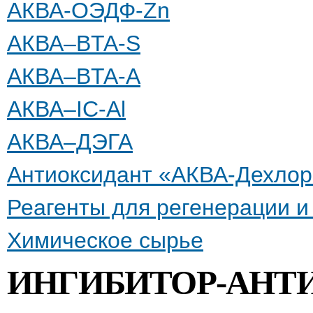
АКВА-ОЭДФ-Zn
АКВА–BTA-S
АКВА–BTA-А
АКВА–IC-Al
АКВА–ДЭГА
Антиоксидант «АКВА-Дехлор
Реагенты для регенерации 
Химическое сырье
ИНГИБИТОР-АНТИ