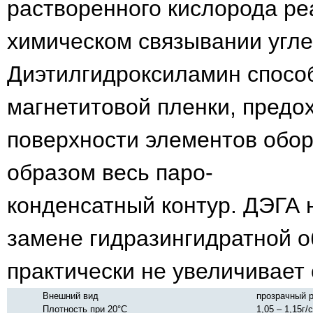
растворенного кислорода реа
химическом связывании угл
Диэтилгидроксиламин спосо
магнетитовой пленки, предо
поверхности элементов обо
образом весь паро-
конденсатный контур. ДЭГА 
замене гидразингидратной о
практически не увеличивает
Внешний вид
прозрачный 
Плотность
при 20°С
1,05
– 1,15г/